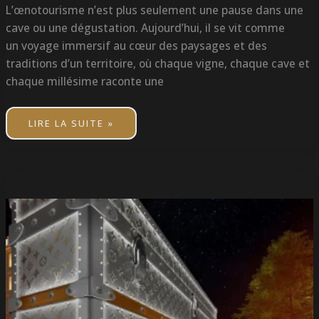
L’œnotourisme n’est plus seulement une pause dans une
cave ou une dégustation. Aujourd’hui, il se vit comme
un voyage immersif au cœur des paysages et des
traditions d’un territoire, où chaque vigne, chaque cave et
chaque millésime raconte une
LIRE LA SUITE »
LOUIS
VUITTON
HÔTEL
PARIS
2026
:
SPA,
SUITES
ET
GASTRONOMIE
SUR
LES
CHAMPS-
ÉLYSÉES