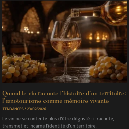
QUAND
LE
VIN
RACONTE
L’HISTOIRE
D’UN
TERRITOIRE:
L’ŒNOTOURISME
COMME
MÉMOIRE
VIVANTE
Quand le vin raconte l’histoire d’un territoire:
l’œnotourisme comme mémoire vivante
TENDANCES
/
23/02/2026
Le vin ne se contente plus d’être dégusté : il raconte,
transmet et incarne l’identité d’un territoire.