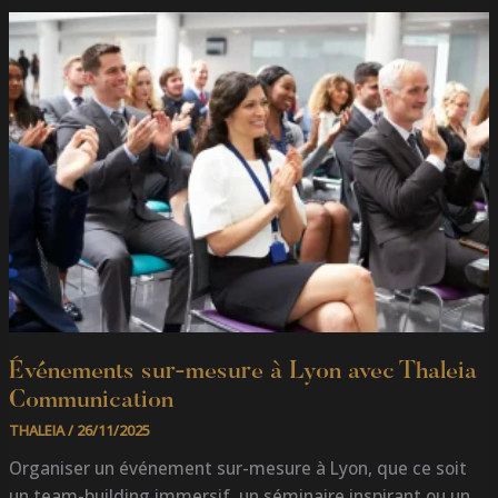
ÉVÉNEMENTS
SUR-
MESURE
À
LYON
AVEC
THALEIA
COMMUNICATION
Événements sur-mesure à Lyon avec Thaleia
Communication
THALEIA
/
26/11/2025
Organiser un événement sur-mesure à Lyon, que ce soit
un team-building immersif, un séminaire inspirant ou un