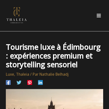
Aller
au
contenu
Tourisme luxe à Édimbourg
: expériences premium et
storytelling sensoriel
Luxe
,
Thaleia
/ Par
Nathalie Belhadj