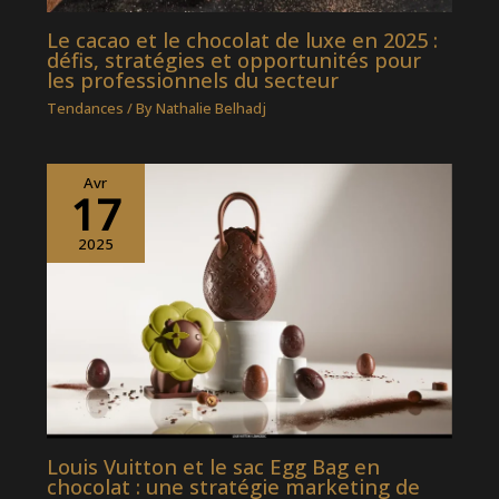
Le cacao et le chocolat de luxe en 2025 :
défis, stratégies et opportunités pour
les professionnels du secteur
Tendances
/ By
Nathalie Belhadj
Avr
17
2025
Louis Vuitton et le sac Egg Bag en
chocolat : une stratégie marketing de