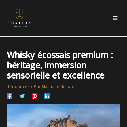
Aller
au
contenu
Whisky écossais premium :
héritage, immersion
sensorielle et excellence
Tendances
/ Par
Nathalie Belhadj