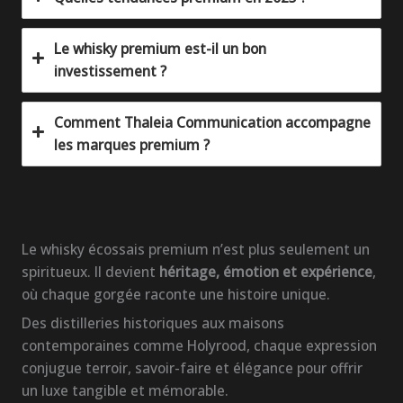
Le whisky premium est-il un bon
investissement ?
Comment Thaleia Communication accompagne
les marques premium ?
Le whisky écossais premium n’est plus seulement un
spiritueux. Il devient
héritage, émotion et expérience
,
où chaque gorgée raconte une histoire unique.
Des distilleries historiques aux maisons
contemporaines comme Holyrood, chaque expression
conjugue terroir, savoir-faire et élégance pour offrir
un luxe tangible et mémorable.