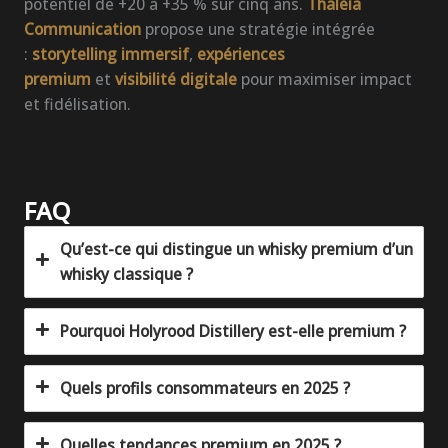
potentiel de +20 à +35 % sur cinq ans.
Thaleia
Communication
propose une stratégie intégrée
:
storytelling immersif
,
expériences
premium
et
visibilité digitale
pour maximiser impact
et fidélisation.
FAQ
Qu’est-ce qui distingue un whisky premium d’un
whisky classique ?
Pourquoi Holyrood Distillery est-elle premium ?
Quels profils consommateurs en 2025 ?
Quelles tendances premium en 2025 ?